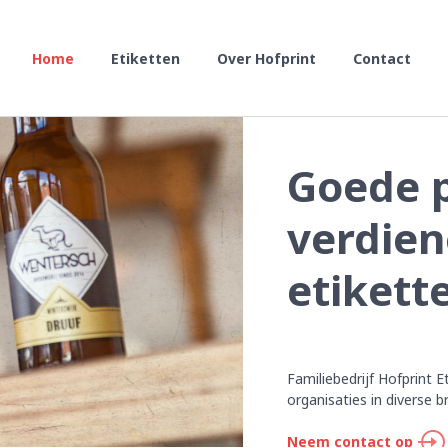
Home
Etiketten
Over Hofprint
Contact
Goede 
verdie
etikett
Familiebedrijf Hofprint E
organisaties in diverse b
Neem contact op